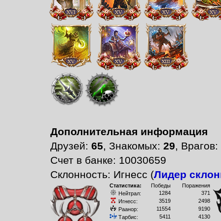
Дополнительная информация
Друзей:
65
, Знакомых:
29
, Врагов:
Счет в банке: 10030659
Склонность: Игнесс (
Лидер склон
Статистика:
Победы
Поражения
1284
371
Нейтрал:
3519
2498
Игнесс:
11554
9190
Раанор:
5411
4130
Тарбис: