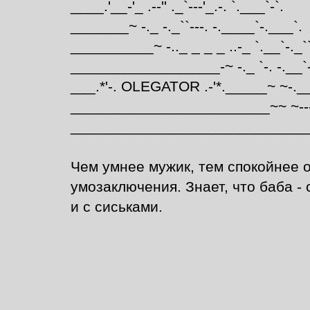
____.'__-'_ .--'' ._`---'_.-. `.___`-`.
_______~ -._ -._``---. -.____`-.___`.
__________~ -.._ _ _ _ ..-_ `.__`-._``
__________________-~ -._ `-. -.__`-._
___.*'-. OLEGATOR .-'*._____~ ~-.__
________________________~~ ~---.
_______________________________
Чем умнее мужик, тем спокойнее о
умозаключения. Знает, что баба - 
и с сиськами.