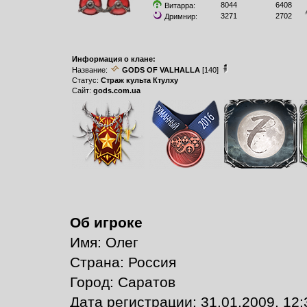
8044
6408
Витарра:
3271
2702
Дримнир:
Информация о клане:
Название:
GODS OF VALHALLA
[140]
Статус:
Страж культа Ктулху
Сайт:
gods.com.ua
Об игроке
Имя: Олег
Страна: Россия
Город: Саратов
Дата регистрации: 31.01.2009, 12: