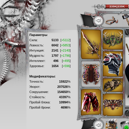
339K|339K
Параметры
Сила:
5133
[
+5112
]
Ловкость:
6042
[
+5853
]
Интуиция:
2141
[
+2140
]
Мудрость:
1797
[
+1796
]
Интеллект:
496
[
+495
]
Здоровье:
1654
[
+596
]
Модификаторы:
Точность:
15922
%
Уворот:
207026
%
Сокрушение:
154650
%
Стойкость:
43397
%
Пробой блока:
10994
%
Пробой брони:
4696
%