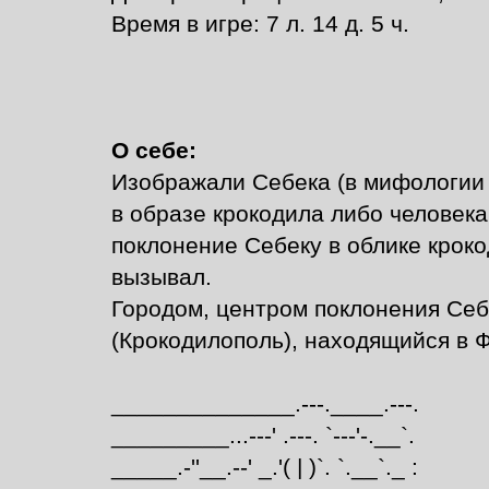
Время в игре: 7 л. 14 д. 5 ч.
О себе:
Изображали Себека (в мифологии 
в образе крокодила либо человека
поклонение Себеку в облике крок
вызывал.
Городом, центром поклонения Себ
(Крокодилополь), находящийся в 
______________.---.____.---.
_________...---' .---. `---'-.__`.
_____.-''__.--' _.'( | )`. `.__`._ :