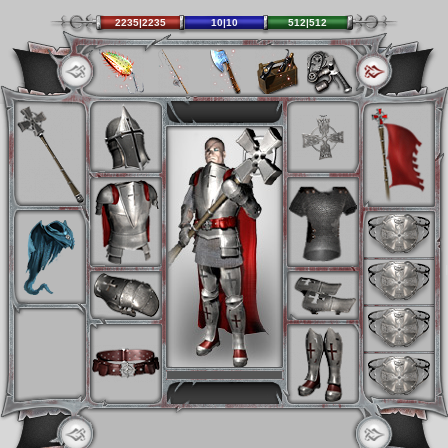
2235|2235
10|10
512|512