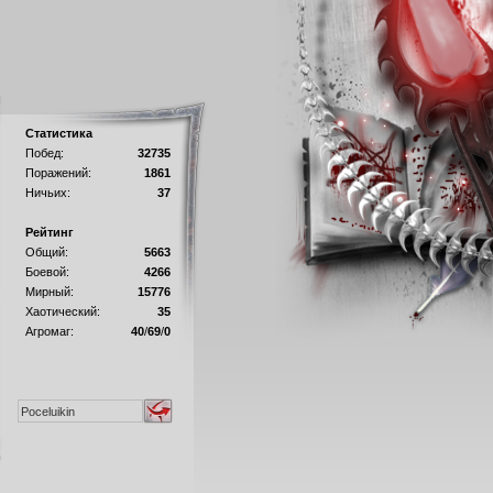
Статистика
Побед:
32735
Поражений:
1861
Ничьих:
37
Рейтинг
Общий:
5663
Боевой:
4266
Мирный:
15776
Хаотический:
35
Агромаг:
40
/
69
/
0