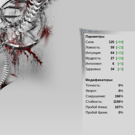
Параметры
Сила:
125
[
+94
]
Ловкость:
59
[
+23
]
Интуиция:
64
[
+32
]
Мудрость:
27
[
+26
]
Интеллект:
6
[
+5
]
Здоровье:
34
[
+3
]
Модификаторы:
Точность:
0
%
Уворот:
0
%
Сокрушение:
166
%
Стойкость:
1156
%
Пробой блока:
167
%
Пробой брони:
0
%