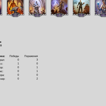
я
:
0
ика:
Победы
Поражения
0
3
рал:
1
0
сс:
0
1
ор:
0
1
ис:
0
0
рра:
0
2
нир: