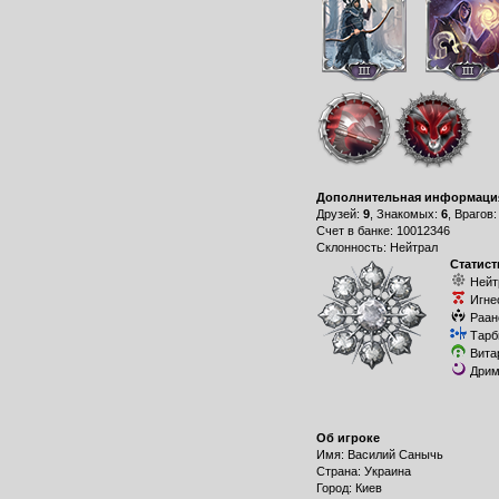
Дополнительная информаци
Друзей:
9
, Знакомых:
6
, Врагов
Счет в банке: 10012346
Склонность: Нейтрал
Статист
Нейт
Игне
Раан
Тарб
Вита
Дрим
Об игроке
Имя: Василий Санычь
Страна: Украина
Город: Киев