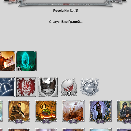
Poceluikin
[14/1]
Статус:
Вне Граней...