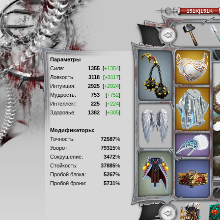
151K|151K
Параметры
Сила:
1355
[
+1354
]
Ловкость:
3118
[
+3117
]
Интуиция:
2925
[
+2924
]
Мудрость:
753
[
+752
]
Интеллект:
225
[
+224
]
Здоровье:
1382
[
+305
]
Модификаторы:
Точность:
72587
%
Уворот:
79315
%
Сокрушение:
3472
%
Стойкость:
37885
%
Пробой блока:
5267
%
Пробой брони:
5731
%