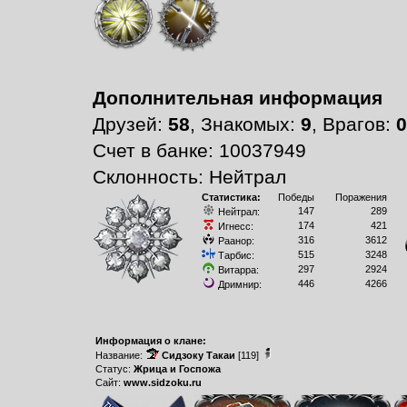
Дополнительная информация
Друзей:
58
, Знакомых:
9
, Врагов:
0
Счет в банке: 10037949
Склонность: Нейтрал
Статистика:
Победы
Поражения
147
289
Нейтрал:
174
421
Игнесс:
316
3612
Раанор:
515
3248
Тарбис:
297
2924
Витарра:
446
4266
Дримнир:
Информация о клане:
Название:
Сидзоку Такаи
[119]
Статус:
Жрица и Госпожа
Сайт:
www.sidzoku.ru