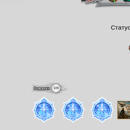
Стату
109