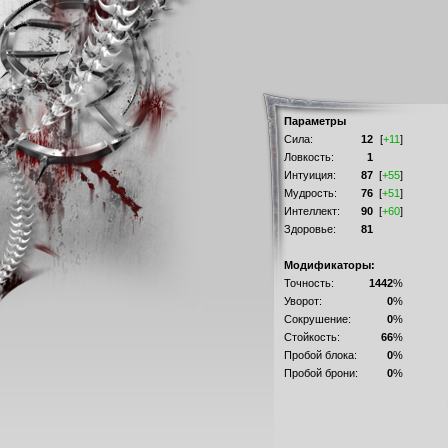
Параметры
Сила:
12
[
+11
]
Ловкость:
1
Интуиция:
87
[
+55
]
Мудрость:
76
[
+51
]
Интеллект:
90
[
+60
]
Здоровье:
81
Модификаторы:
Точность:
1442
%
Уворот:
0
%
Сокрушение:
0
%
Стойкость:
66
%
Пробой блока:
0
%
Пробой брони:
0
%