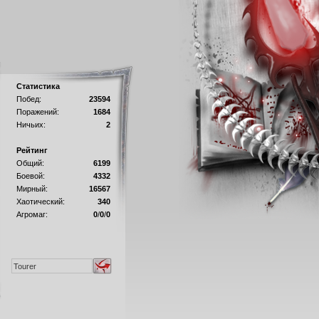
Статистика
Побед:
23594
Поражений:
1684
Ничьих:
2
Рейтинг
Общий:
6199
Боевой:
4332
Мирный:
16567
Хаотический:
340
Агромаг:
0
/
0
/
0