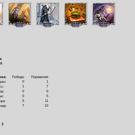
я
:
0
ика:
Победы
Поражения
0
1
рал:
1
7
сс:
0
0
ор:
0
5
ис:
5
11
рра:
7
10
нир:
]