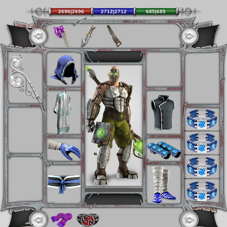
2696|2696
2712|2712
685|685