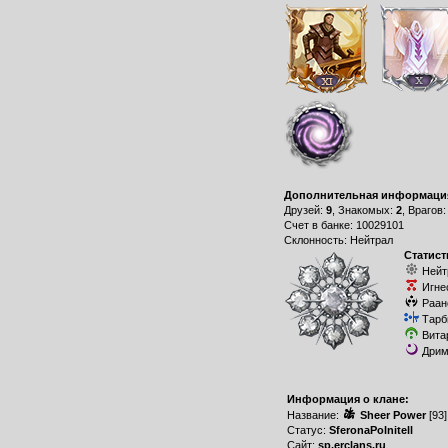
Дополнительная информаци
Друзей:
9
, Знакомых:
2
, Врагов
Счет в банке: 10029101
Склонность: Нейтрал
Статист
Нейт
Игне
Раан
Тарб
Вита
Дрим
Информация о клане:
Название:
Sheer Power
[93
Статус:
SferonaPolnitell
Сайт:
sp.erclans.ru