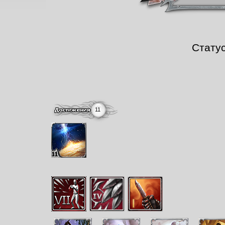
Стату
11