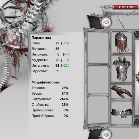
1195|1195
Параметры
Сила:
29
[
+28
]
Ловкость:
35
Интуиция:
5
[
+4
]
Мудрость:
20
[
+19
]
Интеллект:
51
[
+21
]
Здоровье:
39
Модификаторы:
Точность:
28
%
Уворот:
64
%
Сокрушение:
247
%
Стойкость:
28
%
Пробой блока:
0
%
Пробой брони:
0
%