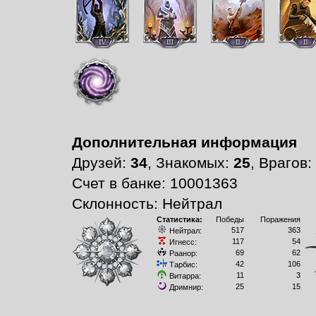
Дополнительная информация
Друзей:
34
, Знакомых:
25
, Врагов:
Счет в банке: 10001363
Склонность: Нейтрал
Статистика:
Победы
Поражения
517
363
Нейтрал:
117
54
Игнесс:
69
62
Раанор:
42
106
Тарбис:
11
3
Витарра:
25
15
Дримнир: