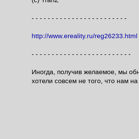
(с) TranZ
- - - - - - - - - - - - - - - - - - - - - - - -
http://www.ereality.ru/reg26233.html
- - - - - - - - - - - - - - - - - - - - - - - - -
Иногда, получив желаемое, мы об
хотели совсем не того, что нам н