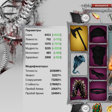
401K|401K
Параметры
Сила:
6413
[
+6412
]
Ловкость:
702
[
+701
]
Интуиция:
7075
[
+7074
]
Мудрость:
3225
[
+3224
]
Интеллект:
483
[
+482
]
Здоровье:
1808
[
+563
]
Модификаторы:
Точность:
203698
%
Уворот:
11117
%
Сокрушение:
73292
%
Стойкость:
179092
%
Пробой блока:
10547
%
Пробой брони:
10494
%