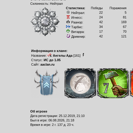
Склонность: Нейтрал
Статистика:
Победы
Поражения
22
5
Нейтрал:
24
81
Игнесс:
42
169
Раанор:
34
67
Тарбис:
17
70
Витарра:
42
121
Дримнир:
Информация о клане:
Название:
Ангелы Ада
[161]
Статус:
ИС до 1.05
Сайт:
aaclan.ru
Об игроке
Дата регистрации: 25.12.2019, 21:10
Был в игре: 06.08.2026, 21:18
Время в игре: 2 г. 137 д. 23 ч.