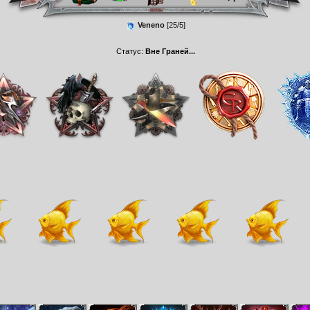
Veneno
[25/5]
Статус:
Вне Граней...