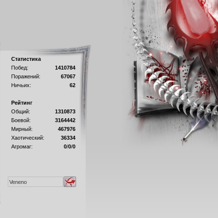
Статистика
Побед:
1410784
Поражений:
67067
Ничьих:
62
Рейтинг
Общий:
1310873
Боевой:
3164442
Мирный:
467976
Хаотический:
36334
Агромаг:
0
/
0
/
0