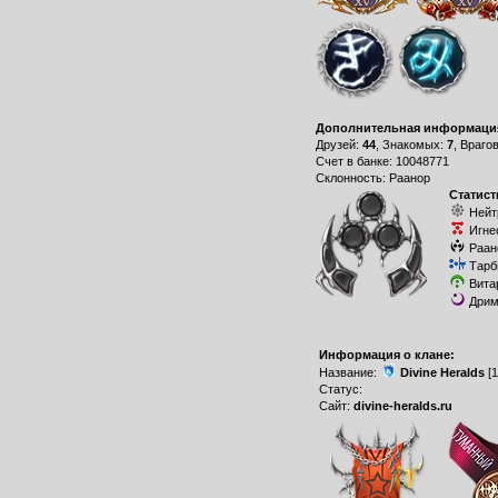
Дополнительная информаци
Друзей:
44
, Знакомых:
7
, Враго
Счет в банке: 10048771
Склонность: Раанор
Статист
Нейт
Игне
Раан
Тарб
Вита
Дрим
Информация о клане:
Название:
Divine Heralds
[1
Статус:
Сайт:
divine-heralds.ru