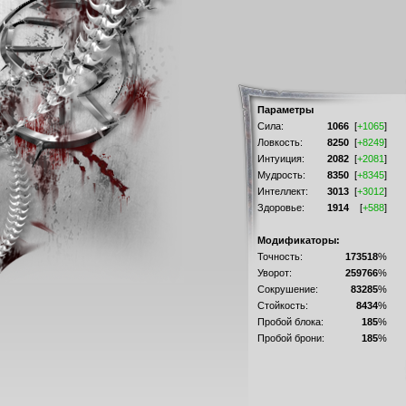
Параметры
Сила:
1066
[
+1065
]
Ловкость:
8250
[
+8249
]
Интуиция:
2082
[
+2081
]
Мудрость:
8350
[
+8345
]
Интеллект:
3013
[
+3012
]
Здоровье:
1914
[
+588
]
Модификаторы:
Точность:
173518
%
Уворот:
259766
%
Сокрушение:
83285
%
Стойкость:
8434
%
Пробой блока:
185
%
Пробой брони:
185
%