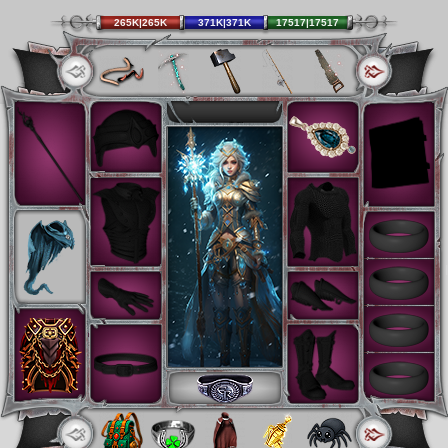
265K|265K
371K|371K
17517|17517