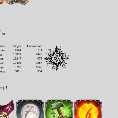
я
в:
38
ика:
Победы
Поражения
1644
111
рал:
10859
2440
сс:
15247
4075
ор:
12405
2557
ис:
13743
4663
рра:
3115
954
нир:
70]