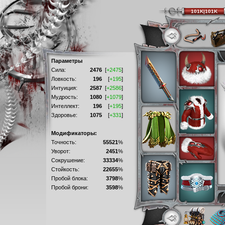
101K|101K
Параметры
Сила:
2476
[
+2475
]
Ловкость:
196
[
+195
]
Интуиция:
2587
[
+2586
]
Мудрость:
1080
[
+1079
]
Интеллект:
196
[
+195
]
Здоровье:
1075
[
+331
]
Модификаторы:
Точность:
55521
%
Уворот:
2451
%
Сокрушение:
33334
%
Стойкость:
22655
%
Пробой блока:
3798
%
Пробой брони:
3598
%