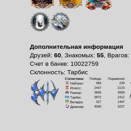
Дополнительная информация
Друзей:
60
, Знакомых:
55
, Врагов:
Счет в банке: 10022759
Склонность: Тарбис
Статистика:
Победы
Поражения
489
239
Нейтрал:
2447
2133
Игнесс:
3656
3509
Раанор:
3872
2412
Тарбис:
327
1447
Витарра:
4046
3237
Дримнир: