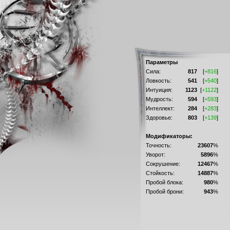
Параметры
Сила:
817
[
+816
]
Ловкость:
541
[
+540
]
Интуиция:
1123
[
+1122
]
Мудрость:
594
[
+593
]
Интеллект:
284
[
+283
]
Здоровье:
803
[
+139
]
Модификаторы:
Точность:
23607
%
Уворот:
5896
%
Сокрушение:
12467
%
Стойкость:
14887
%
Пробой блока:
980
%
Пробой брони:
943
%