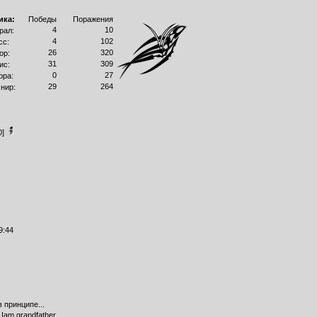
ика:
Победы
Поражения
4
10
рал:
4
102
сс:
26
320
ор:
31
309
ис:
0
27
рра:
29
264
нир:
0]
9:44
в принципе...
 Iam grandfather.