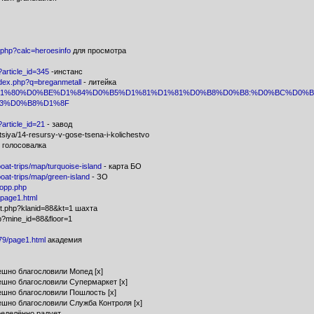
f.php?calc=heroesinfo
для просмотра
p?article_id=345
-инстанс
index.php?q=breganmetall
- литейка
/%D0%BF%D1%80%D0%BE%D1%84%D0%B5%D1%81%D1%81%D0%B8%D0%B8:%D0%BC%D
3%D0%B8%D1%8F
p?article_id=21
- завод
atsiya/14-resursy-v-gose-tsena-i-kolichestvo
 голосовалка
boat-trips/map/turquoise-island
- карта БО
/boat-trips/map/green-island
- ЗО
/opp.php
0/page1.html
axt.php?klanid=88&kt=1 шахта
hp?mine_id=88&floor=1
279/page1.html
академия
ешно благословили Мопед [х]
пешно благословили Супермаркет [х]
пешно благословили Пошлость [x]
ешно благословили Служба Контроля [x]
еделённо радует..