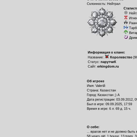
Склонность: Нейтрал
Статист
Нейт
Игне
Раан
Тарб
Вита
Дрим
Информация о клане:
Название:
Королевство
[9
Статус:
парутчиК
Сайт:
erkingdom.ru
Об игроке
Имя: Valeriй
Страна: Казахстан
Город: Казахстан ;) А
Дата регистрации: 03.09.2012, 0
Был в игре: 09.09.2025, 17:59
Время в игре: 6 л. 69 д. 15 ч.
О себе:
... врагов нет и не должно быть 
58 years old, 1 house, 13 trees, 3