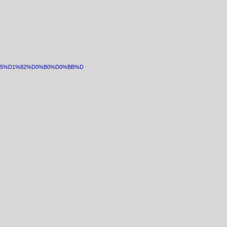
0%B5%D1%82%D0%B0%D0%BB%D