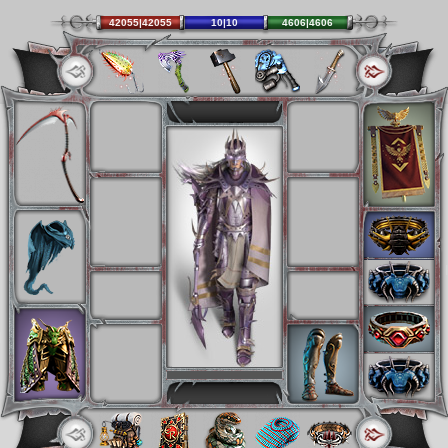
42055|42055
10|10
4606|4606