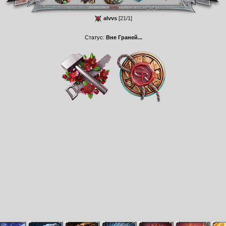
alvvs
[21/1]
Статус:
Вне Граней...