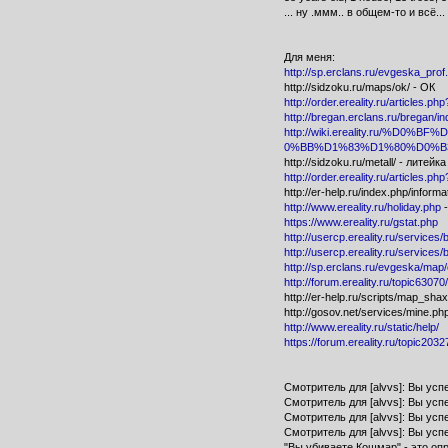
... ну .ммм.. в общем-то и всё...
Для меня:
http://sp.erclans.ru/evgeska_pro
http://sidzoku.ru/maps/ok/ - ОК
http://order.ereality.ru/articles.ph
http://bregan.erclans.ru/bregan/
http://wiki.ereality.ru
0%BB%D1%83%D1%80%D0%B
http://sidzoku.ru/metall/ - литейка
http://order.ereality.ru/articles.ph
http://er-help.ru/index.php/inform
http://www.ereality.ru/holiday.php
-
https://www.ereality.ru/gstat.php
http://usercp.ereality.ru/services/
http://usercp.ereality.ru/services
http://sp.erclans.ru/evgeska/map
http://forum.ereality.ru/topic6307
http://er-help.ru/scripts/map_sh
http://gosov.net/services/mine.p
http://www.ereality.ru/static/help/
https://forum.ereality.ru/topic203
Смотритель для [alvvs]: Вы усп
Смотритель для [alvvs]: Вы ус
Смотритель для [alvvs]: Вы ус
Смотритель для [alvvs]: Вы усп
"Вы убиваете Кошмар" - это опр