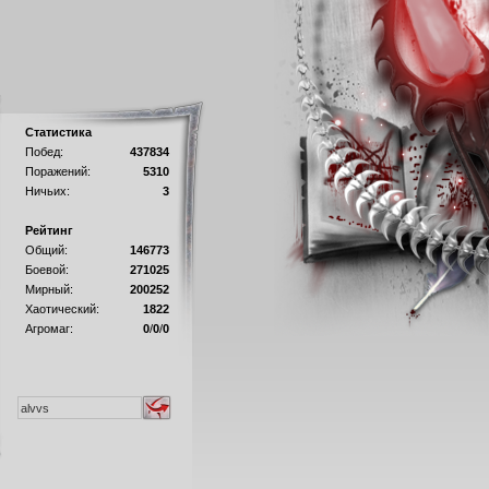
Статистика
Побед:
437834
Поражений:
5310
Ничьих:
3
Рейтинг
Общий:
146773
Боевой:
271025
Мирный:
200252
Хаотический:
1822
Агромаг:
0
/
0
/
0