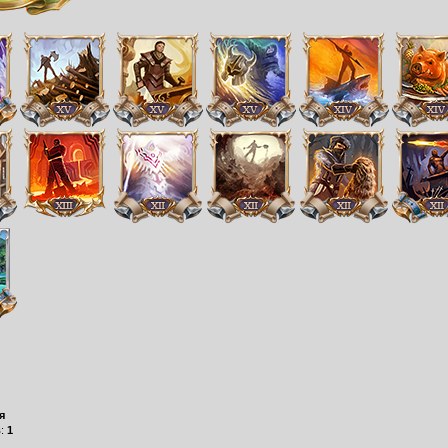
я
в:
1