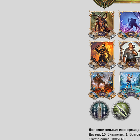
Дополнительная информаци
Друзей:
10
, Знакомых:
1
, Враго
Счет в банке: 10051463