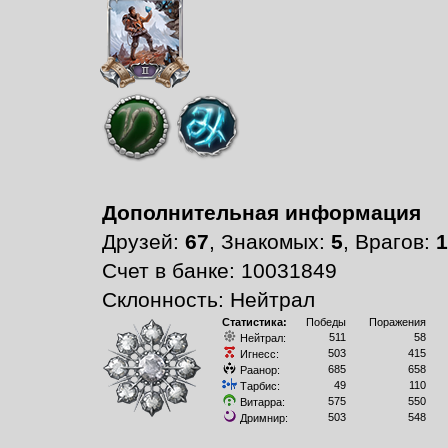
Дополнительная информация
Друзей:
67
, Знакомых:
5
, Врагов:
1
Счет в банке: 10031849
Склонность: Нейтрал
Статистика:
Победы
Поражения
511
58
Нейтрал:
503
415
Игнесс:
685
658
Раанор:
49
110
Тарбис:
575
550
Витарра:
503
548
Дримнир: