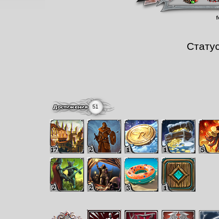
Стату
51