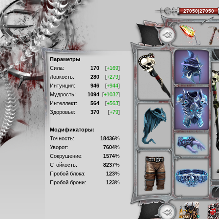
27050|27050
Параметры
Сила:
170
[
+169
]
Ловкость:
280
[
+279
]
Интуиция:
946
[
+944
]
Мудрость:
1094
[
+1032
]
Интеллект:
564
[
+563
]
Здоровье:
370
[
+79
]
Модификаторы:
Точность:
18436
%
Уворот:
7604
%
Сокрушение:
1574
%
Стойкость:
8237
%
Пробой блока:
123
%
Пробой брони:
123
%