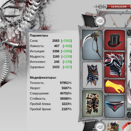
163K|163K
Параметры
Сила:
2583
[
+2582
]
Ловкость:
407
[
+406
]
Интуиция:
3396
[
+3395
]
Мудрость:
1160
[
+1159
]
Интеллект:
240
[
+239
]
Здоровье:
1033
[
+267
]
Модификаторы:
Точность:
97851
%
Уворот:
5587
%
Сокрушение:
40752
%
Стойкость:
36580
%
Пробой блока:
3223
%
Пробой брони:
2187
%