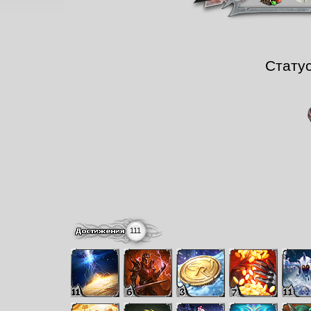
Стату
111