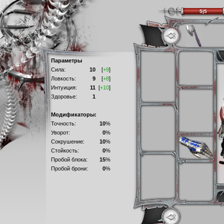
5|5
Параметры
Сила:
10
[
+9
]
Ловкость:
9
[
+8
]
Интуиция:
11
[
+10
]
Здоровье:
1
Модификаторы:
Точность:
10
%
Уворот:
0
%
Сокрушение:
10
%
Стойкость:
0
%
Пробой блока:
15
%
Пробой брони:
0
%