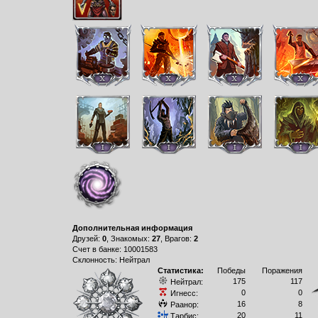
Дополнительная информация
Друзей:
0
, Знакомых:
27
, Врагов:
2
Счет в банке: 10001583
Склонность: Нейтрал
Статистика:
Победы
Поражения
175
117
Нейтрал:
0
0
Игнесс:
16
8
Раанор:
20
11
Тарбис: