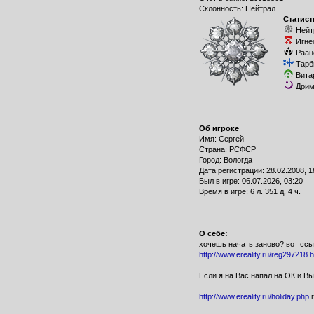
Склонность: Нейтрал
Статист
Нейт
Игне
Раан
Тарб
Вита
Дрим
Об игроке
Имя: Сергей
Страна: РСФСР
Город: Вологда
Дата регистрации: 28.02.2008, 1
Был в игре: 06.07.2026, 03:20
Время в игре: 6 л. 351 д. 4 ч.
О себе:
хочешь начать заново? вот ссы
http://www.ereality.ru/reg297218.h
Если я на Вас напал на ОК и Вы
http://www.ereality.ru/holiday.php
г