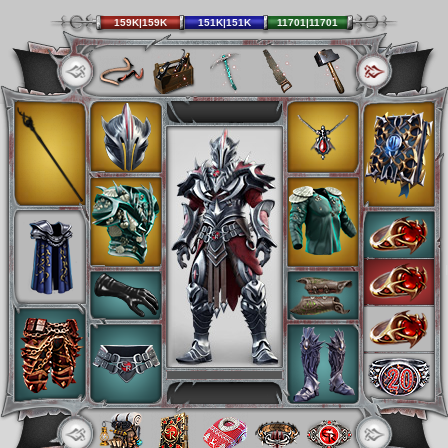
159K|159K
151K|151K
11701|11701