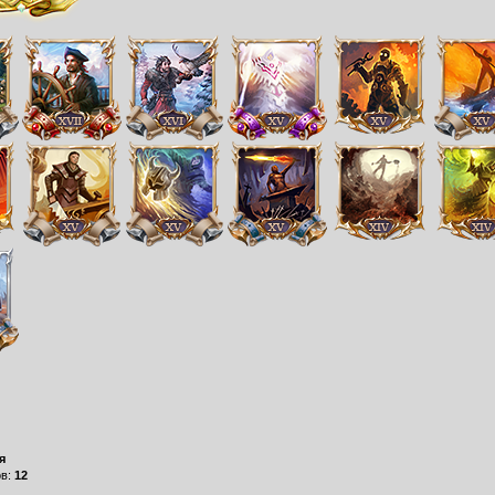
я
ов:
12