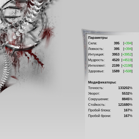
Параметры
Сила:
395
[
+394
]
Ловкость:
395
[
+394
]
Интуиция:
3953
[
+3952
]
Мудрость:
4520
[
+4519
]
Интеллект:
2199
[
+2198
]
Здоровье:
1589
[
+508
]
Модификаторы:
Точность:
133202
%
Уворот:
5532
%
Сокрушение:
8845
%
Стойкость:
121680
%
Пробой блока:
167
%
Пробой брони:
167
%