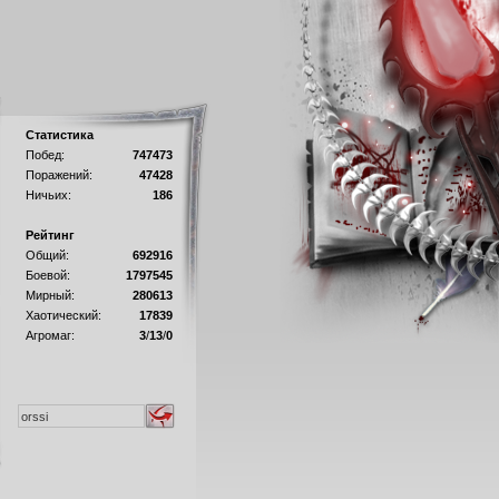
Статистика
Побед:
747473
Поражений:
47428
Ничьих:
186
Рейтинг
Общий:
692916
Боевой:
1797545
Мирный:
280613
Хаотический:
17839
Агромаг:
3
/
13
/
0