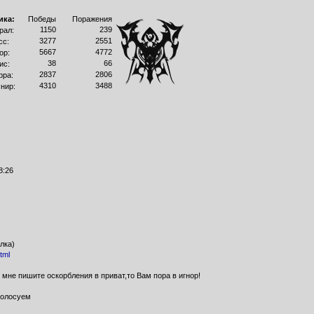
ика:
Победы
Поражения
1150
239
рал:
3277
2551
сс:
5667
4772
ор:
38
66
ис:
2837
2806
рра:
4310
3488
нир:
8:26
лка)
tml
 мне пишите оскорбления в приват,то Вам пора в игнор!
олосуем