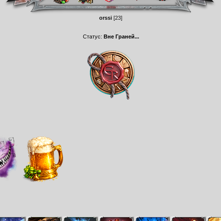
orssi
[23]
Статус:
Вне Граней...