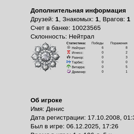
Дополнительная информация
Друзей:
1
, Знакомых:
1
, Врагов:
1
Счет в банке: 10023565
Склонность: Нейтрал
Статистика:
Победы
Поражения
6
8
Нейтрал:
0
2
Игнесс:
0
3
Раанор:
0
0
Тарбис:
0
5
Витарра:
0
1
Дримнир:
Об игроке
Имя: Денис
Дата регистрации: 17.10.2008, 01:
Был в игре: 06.12.2025, 17:26