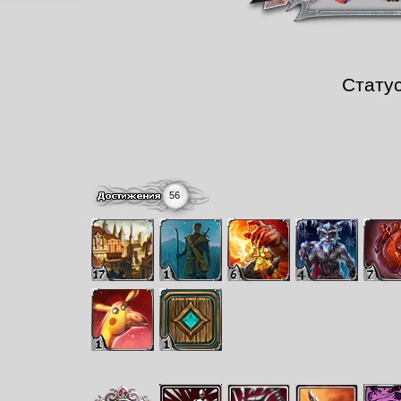
Стату
56