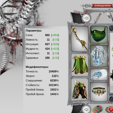
23552|23552
Параметры
Сила:
865
[
+864
]
Ловкость:
11
[
+10
]
Интуиция:
827
[
+826
]
Мудрость:
424
[
+423
]
Интеллект:
11
[
+10
]
Здоровье:
286
[
+32
]
Модификаторы:
Точность:
10459
%
Уворот:
132
%
Сокрушение:
6230
%
Стойкость:
10134
%
Пробой блока:
1501
%
Пробой брони:
1441
%