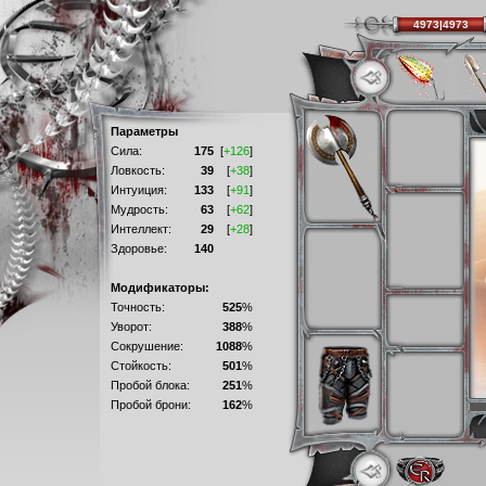
4973|4973
Параметры
Сила:
175
[
+126
]
Ловкость:
39
[
+38
]
Интуиция:
133
[
+91
]
Мудрость:
63
[
+62
]
Интеллект:
29
[
+28
]
Здоровье:
140
Модификаторы:
Точность:
525
%
Уворот:
388
%
Сокрушение:
1088
%
Стойкость:
501
%
Пробой блока:
251
%
Пробой брони:
162
%