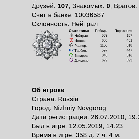
Друзей:
107
, Знакомых:
0
, Врагов:
Счет в банке: 10036587
Склонность: Нейтрал
Статистика:
Победы
Поражения
539
157
Нейтрал:
686
451
Игнесс:
1100
818
Раанор:
597
447
Тарбис:
848
316
Витарра:
679
393
Дримнир:
Об игроке
Страна: Russia
Город: Nizhniy Novgorog
Дата регистрации: 26.07.2010, 19:
Был в игре: 12.05.2019, 14:23
Время в игре: 358 д. 7 ч. 4 м.