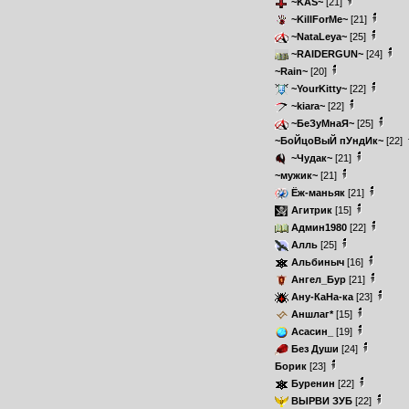
~KAS~
[21]
~KillForMe~
[21]
~NataLeya~
[25]
~RAIDERGUN~
[24]
~Rain~
[20]
~YourKitty~
[22]
~kiara~
[22]
~БеЗуМнаЯ~
[25]
~БоЙцоВыЙ пУндИк~
[22]
~Чудак~
[21]
~мужик~
[21]
Ёж-маньяк
[21]
Агитрик
[15]
Админ1980
[22]
Алль
[25]
Альбиныч
[16]
Ангел_Бур
[21]
Ану-КаНа-ка
[23]
Аншлаг*
[15]
Асасин_
[19]
Без Души
[24]
Борик
[23]
Буренин
[22]
ВЫРВИ ЗУБ
[22]