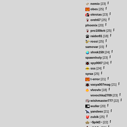
nemio
[23]
obes
[25]
okrotas
[23]
oreh67
[25]
phoenix
[20]
pro100krit
[25]
raider81
[18]
rossi
[25]
samovar
[15]
shrek159
[24]
spawnholy
[23]
spy0007
[24]
sss
[24]
syrax
[25]
t-error
[21]
vasya007mag
[21]
vlvovlv
[18]
vovochka2709
[23]
wishmaster777
[22]
wuller
[20]
yandeex
[21]
zubik
[25]
~$pikE~
[22]