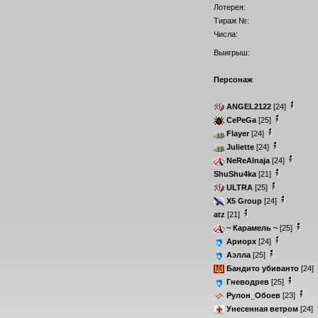
Лотерея:
Тираж №:
Числа:
Выигрыш:
Персонаж
ANGEL2122
[24]
CePeGa
[25]
Flayer
[24]
Juliette
[24]
NeReAlnaja
[24]
ShuShu4ka
[21]
ULTRA
[25]
X5 Group
[24]
atz
[21]
~ Карамель ~
[25]
Ариорх
[24]
Аэлла
[25]
Бандито убиванто
[24]
Гневодрев
[25]
Рулон_Обоев
[23]
Унесенная ветром
[24]