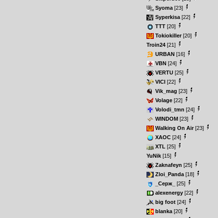
Syoma
[23]
Syperkisa
[22]
TTT
[20]
Tokiokiller
[20]
Troin24
[21]
URBAN
[16]
VBN
[24]
VERTU
[25]
VICI
[22]
Vik_mag
[23]
Volage
[22]
Volodi_tmn
[24]
WINDOM
[23]
Walking On Air
[23]
XAOC
[24]
XTL
[25]
YuNik
[15]
Zaknafeyn
[25]
Zloi_Panda
[18]
_Серж_
[25]
alexenergy
[22]
big foot
[24]
blanka
[20]