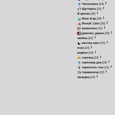
Чиполлино
[24]
Шут*шико
[22]
Я-еретик
[20]
Якен Хгар
[24]
Ясный_Свет
[20]
валентино
[21]
девочка_демон
[23]
зялёны
[22]
мистор смит
[23]
псих
[24]
редбол
[20]
стрелец
[23]
тамплиер дня
[25]
тирасполь стас
[21]
торминатор
[22]
трындец
[22]