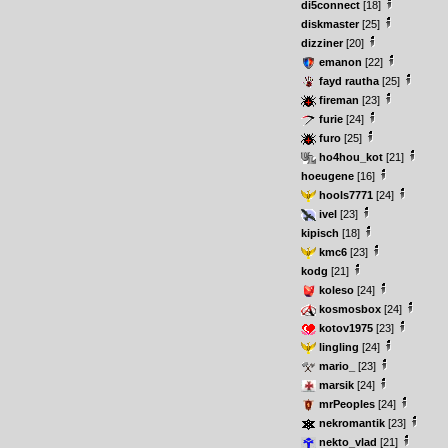
di5connect
[18]
diskmaster
[25]
dizziner
[20]
emanon
[22]
fayd rautha
[25]
fireman
[23]
furie
[24]
furo
[25]
ho4hou_kot
[21]
hoeugene
[16]
hools7771
[24]
ivel
[23]
kipisch
[18]
kmc6
[23]
kodg
[21]
koleso
[24]
kosmosbox
[24]
kotov1975
[23]
lingling
[24]
mario_
[23]
marsik
[24]
mrPeoples
[24]
nekromantik
[23]
nekto_vlad
[21]