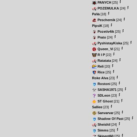
PANYCH
[25]
POZEMULKA
[24]
PaVa
[18]
Peschernik
[24]
PipsiK
[18]
Pozetiv4ik
[25]
Prato
[24]
PyshistayKiska
[25]
Queen_Vi
[21]
R I P
[22]
Ratatata
[24]
Reli
[20]
Rice
[25]
Roke Alva
[23]
Rostoni
[25]
SASHA1971
[25]
SDLeon
[23]
ST Ghost
[21]
Salliee
[23]
Sanvarvar
[25]
Shadow Of Past
[25]
Sheishil
[24]
Simms
[25]
Skiperd60
[25]