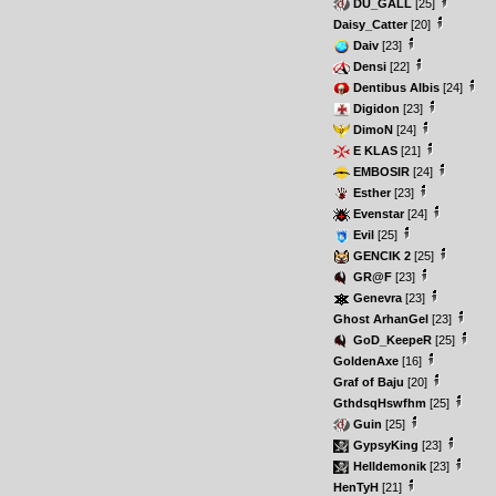
DU_GALL
[25]
Daisy_Catter
[20]
Daiv
[23]
Densi
[22]
Dentibus Albis
[24]
Digidon
[23]
DimoN
[24]
E KLAS
[21]
EMBOSIR
[24]
Esther
[23]
Evenstar
[24]
Evil
[25]
GENCIK 2
[25]
GR@F
[23]
Genevra
[23]
Ghost ArhanGel
[23]
GoD_KeepeR
[25]
GoldenAxe
[16]
Graf of Baju
[20]
GthdsqHswfhm
[25]
Guin
[25]
GypsyKing
[23]
Helldemonik
[23]
HenTyH
[21]