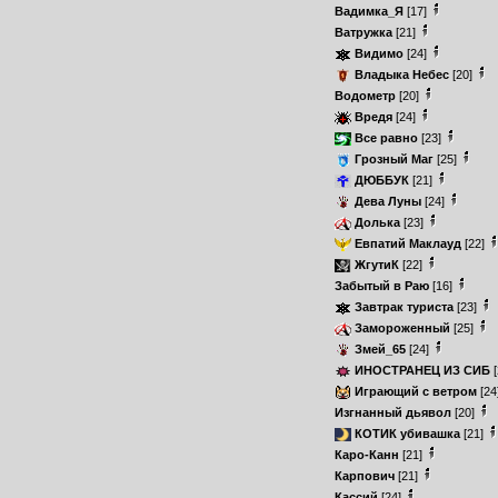
Вадимка_Я
[17]
Ватружка
[21]
Видимо
[24]
Владыка Небес
[20]
Водометр
[20]
Вредя
[24]
Все равно
[23]
Грозный Маг
[25]
ДЮББУК
[21]
Дева Луны
[24]
Долька
[23]
Евпатий Маклауд
[22]
ЖгутиК
[22]
Забытый в Раю
[16]
Завтрак туриста
[23]
Замороженный
[25]
Змей_65
[24]
ИНОСТРАНЕЦ ИЗ СИБ
[
Играющий с ветром
[24
Изгнанный дьявол
[20]
КОТИК убивашка
[21]
Каро-Канн
[21]
Карпович
[21]
Кассий
[24]