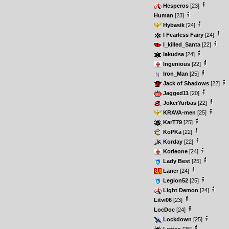
Hesperos
[23]
Human
[23]
Hybasik
[24]
I Fearless Fairy
[24]
I_killed_Santa
[22]
Iakudsa
[24]
Ingenious
[22]
Iron_Man
[25]
Jack of Shadows
[22]
Jagged11
[20]
JokerYurbas
[22]
KRAVA-men
[25]
KarT79
[25]
KoPKa
[22]
Korday
[22]
Korleone
[24]
Lady Best
[25]
Laner
[24]
Legion52
[25]
Light Demon
[24]
Litvi06
[23]
LocDoc
[24]
Lockdown
[25]