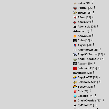
-mim-
[25]
-ГНОМ-
[25]
6uHeR
[25]
ASour
[22]
Adalia
[22]
Adena plz
[25]
Advanta
[19]
Ahava
[18]
Ahito
[20]
Akyver
[20]
Amonhotep
[25]
AngelOfSorrow
[22]
Angel_Ada112
[23]
Asasori
[19]
BabunidzE
[17]
Baratheon
[23]
BiggRat777
[15]
Bolshoi 555
[23]
Bossert
[15]
CHs
[21]
Caligula
[24]
CrashOverride
[21]
CyCJIuK
[25]