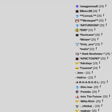
!квадратный!
[24]
$$becc$$
[18]
***ConsuL***
[25]
***Милиция***
[25]
*ARTURIO555*
[25]
*END*
[15]
*Hurricane*
[20]
*Miriam*
[25]
*Only_you*
[23]
*matis*
[22]
*~Dark-Nosferatu~*
[25]
*АРИСТОКРАТ*
[25]
*Айсберг
[19]
*Галатея*
[24]
- Jeen -
[21]
--НиКто--
[23]
-A-R-H-A-N-G-E-L-
[21]
-Dies Irae-
[25]
-Femida-
[20]
-Into The Future-
[25]
-MiHa-Rich-
[25]
-_c0mbat_-
[24]
-makser-
[25]