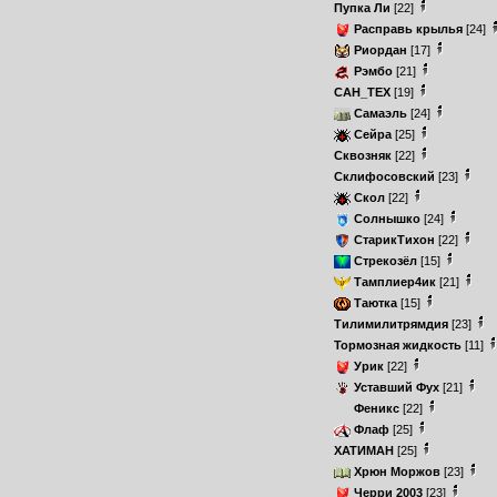
Пупка Ли
[22]
Расправь крылья
[24]
Риордан
[17]
Рэмбо
[21]
САН_ТЕХ
[19]
Самаэль
[24]
Сейра
[25]
Сквозняк
[22]
Склифосовский
[23]
Скол
[22]
Солнышко
[24]
СтарикТихон
[22]
Стрекозёл
[15]
Тамплиер4ик
[21]
Таютка
[15]
Тилимилитрямдия
[23]
Тормозная жидкость
[11]
Урик
[22]
Уставший Фух
[21]
Феникс
[22]
Флаф
[25]
ХАТИМАН
[25]
Хрюн Моржов
[23]
Черри 2003
[23]