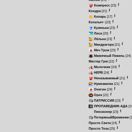
Компресс
[23]
Кондра
[21]
Копарь
[17]
Копатыч~
[23]
Кузенька
[23]
Лиса
[20]
Лёлька
[23]
Мандрагора
[21]
Меч Трои
[23]
Мжвячный Пежень
[24]
Мистер Грю
[22]
Молочник
[24]
НЕРВ
[24]
Неназываемый
[21]
Нумезматик
[21]
Онегин
[24]
Орех
[22]
ПАТРИССИЯ
[23]
ПРОПАВЕДНИК-АДА
[2
Пенсионер
[23]
ПотеряныйВременем
[
Просто Света
[24]
Просто Тоха
[25]