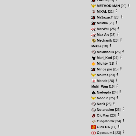
Lottos
[25]
METHOD MAN
[20]
MIXAL
[21]
Ma3axucT
[25]
MaMka
[25]
MarWell
[25]
Max Art
[25]
Mechanik
[25]
Mekas
[18]
Melanholik
[25]
Merl_Kori
[21]
Mighty
[21]
Mince pie
[25]
Molites
[23]
Moscit
[20]
Multi_Wen
[19]
Nadegda
[24]
Noodle
[25]
NorD
[25]
Nutcracker
[23]
OldMan
[23]
Olegator87
[24]
Olek UA
[17]
Opossum1
[23]